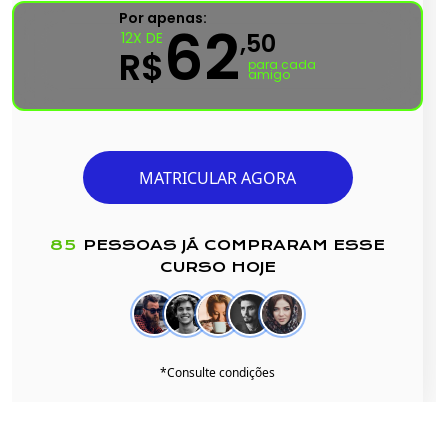
Por apenas:
62
,50
12X DE
R$
para cada
amigo
MATRICULAR AGORA
85
PESSOAS JÁ COMPRARAM ESSE
CURSO HOJE
*Consulte condições