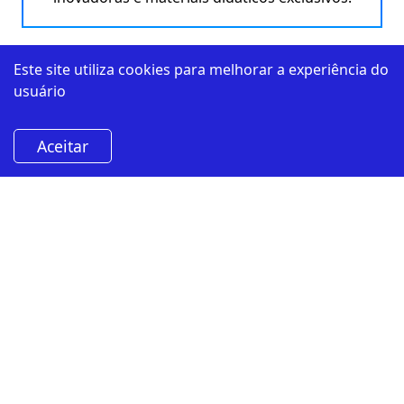
Este site utiliza cookies para melhorar a experiência do
usuário
Módulos de
Aprendizagem:
Aceitar
Fundamentos da Pavimentação Asfáltica
-
80
horas
Materiais Utilizados em Pavimentação: Solos,
Agregados Minerais, Ligantes
-
80
horas
Projetos de Pavimentação e sua
Normatização
-
80
horas