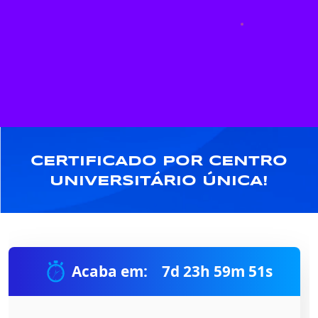
CERTIFICADO POR CENTRO
UNIVERSITÁRIO ÚNICA!
Acaba em:
7
d
23
h
59
m
50
s